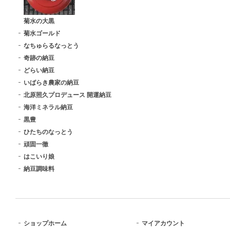
菊水の大黒
菊水ゴールド
なちゅらるなっとう
奇跡の納豆
どらい納豆
いばらき農家の納豆
北原照久プロデュース 開運納豆
海洋ミネラル納豆
黒豊
ひたちのなっとう
頑固一徹
はこいり娘
納豆調味料
ショップホーム
マイアカウント