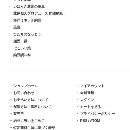
いばらき農家の納豆
北原照久プロデュース 開運納豆
海洋ミネラル納豆
黒豊
ひたちのなっとう
頑固一徹
はこいり娘
納豆調味料
ショップホーム
マイアカウント
お問い合わせ
会員登録
お支払い方法について
ログイン
配送方法・送料について
カートを見る
直売所
プライバシーポリシー
納豆に思いをこめて
RSS
/
ATOM
特定商取引法に基づく表記