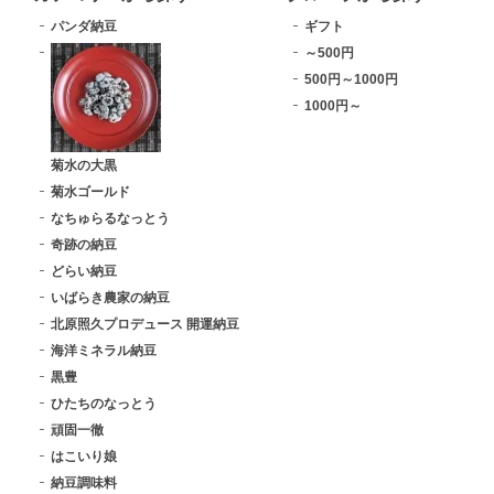
パンダ納豆
ギフト
～500円
500円～1000円
1000円～
菊水の大黒
菊水ゴールド
なちゅらるなっとう
奇跡の納豆
どらい納豆
いばらき農家の納豆
北原照久プロデュース 開運納豆
海洋ミネラル納豆
黒豊
ひたちのなっとう
頑固一徹
はこいり娘
納豆調味料